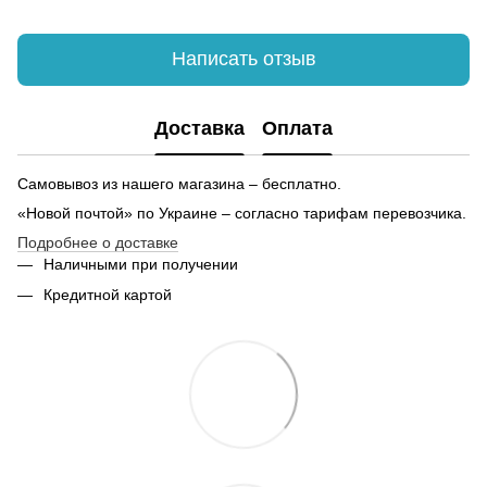
Заказать женские майки
44
Рюкзак городской киев
На
Написать отзыв
Металлическая кружка
Мужская вышиванка купить
Доставка
Оплата
Спортивные костюмы женские купить
Купить обложку на документы украина
Зн
Самовывоз из нашего магазина – бесплатно.
Купить платье для девушек
То
«Новой почтой» по Украине – согласно тарифам перевозчика.
Кулоны каталог
Подробнее о доставке
Купить футболку мужскую цена
Наличными при получении
Купить мужское белье
Бр
Кредитной картой
Мужской лонгслив купить
Наручные часы цена
Фу
Рубашка женская
На