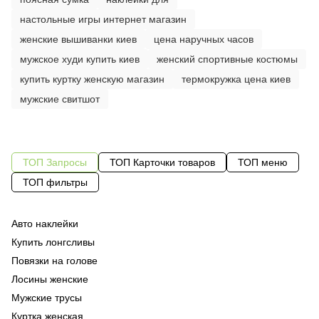
настольные игры интернет магазин
женские вышиванки киев
цена наручных часов
мужское худи купить киев
женский спортивные костюмы
купить куртку женскую магазин
термокружка цена киев
мужские свитшот
ТОП Запросы
ТОП Карточки товаров
ТОП меню
ТОП фильтры
Авто наклейки
Зн
Од
же
Купить лонгсливы
Од
48
Повязки на голове
На
Од
фу
Лосины женские
Де
Су
фу
Мужские трусы
Бл
Ка
бл
Куртка женская
По
го