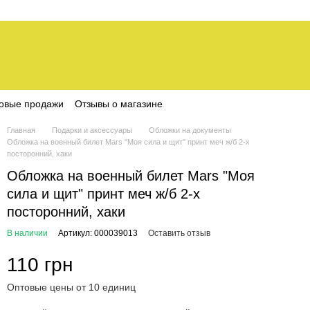
овые продажи
Отзывы о магазине
Главная
Подарки и аксессуары
Обложки на документы
Обложка на военный билет Mars "Моя сила и щит" принт меч ж/б 2-х
посторонний, хаки
Обложка на военный билет Mars "Моя
сила и щит" принт меч ж/б 2-х
посторонний, хаки
В наличии
Артикул: 000039013
Оставить отзыв
110 грн
Оптовые цены от 10 единиц