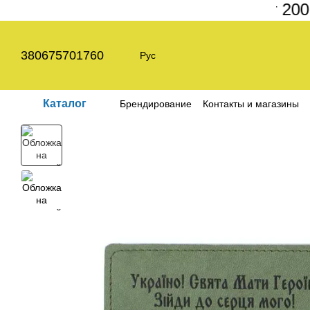
ьный заказ на сайте составляет 200 гр
Перейти к основному контенту
380675701760
Рус
Каталог
Брендирование
Контакты и магазины
Пользовательское соглашение
Полит