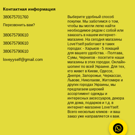
Контактная информация
380675701760
Выберите удобный способ
покупки. Мы заботимся о том,
Перезвонить вам?
чтобы вы могли легко найти
необходимое рядом с собой или
заказать в нашем интернет-
380675790610
магазине. На сегодня магазины
380675790610
LoveYself работают в таких
городах: - Харьков - 5 локаций
380675790610
для вашего удобства. - Полтава,
Сумы, Чернигов - посетите наши
loveyyself@gmail.com
магазины в этих городах. Онлайн-
шопинг по всей Украине. Для тех,
кто живет в Киеве, Одессе,
Днепре, Запорожье, Черкассах,
Львове, Николаеве, Житомире и
других городах Украины, мы
предлагаем широкий
ассортимент одежды и
интересных аксессуаров, декора
для дома, подарков и т.д. в
интернет-магазине LoveYself.
Всего несколько кликов - и ваш
заказ уже направляется к вам.