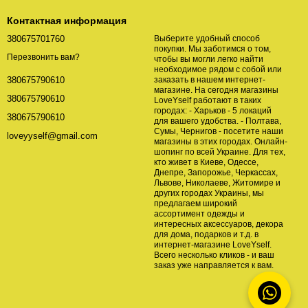
Контактная информация
380675701760
Выберите удобный способ
покупки. Мы заботимся о том,
Перезвонить вам?
чтобы вы могли легко найти
необходимое рядом с собой или
заказать в нашем интернет-
380675790610
магазине. На сегодня магазины
380675790610
LoveYself работают в таких
городах: - Харьков - 5 локаций
380675790610
для вашего удобства. - Полтава,
Сумы, Чернигов - посетите наши
loveyyself@gmail.com
магазины в этих городах. Онлайн-
шопинг по всей Украине. Для тех,
кто живет в Киеве, Одессе,
Днепре, Запорожье, Черкассах,
Львове, Николаеве, Житомире и
других городах Украины, мы
предлагаем широкий
ассортимент одежды и
интересных аксессуаров, декора
для дома, подарков и т.д. в
интернет-магазине LoveYself.
Всего несколько кликов - и ваш
заказ уже направляется к вам.