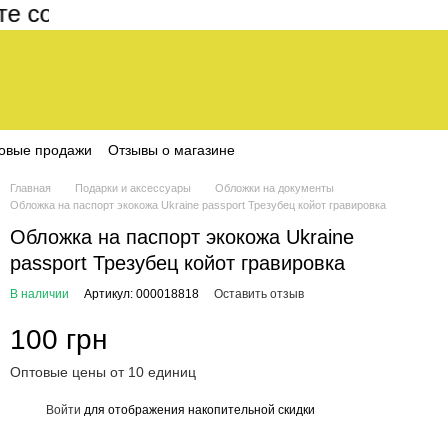
составляет 200 грн
овые продажи
Отзывы о магазине
Главная
Подарки и аксессуары
Обложки на документы
Обложка на паспорт экокожа Ukraine passport Трезубец койот гравировка
Обложка на паспорт экокожа Ukraine
passport Трезубец койот гравировка
В наличии
Артикул: 000018818
Оставить отзыв
100 грн
Оптовые цены от 10 единиц
Войти
для отображения накопительной скидки
%