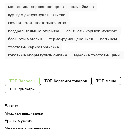
менажница деревянная цена
наклейки на
куртку мужскую купить в киеве
сколько стоит настольная игра
поздравительные открытка
свитшоты харьков мужские
блокноты магазин
термокружка цена киев
леггинсы
толстовки харьков женские
головные уборы купить онлайн
мужские толстовки цены
ТОП Запросы
ТОП Карточки товаров
ТОП меню
ТОП фильтры
Блокнот
На
Од
фу
Мужская вышиванка
Же
Од
му
Брюки мужские
Бл
Од
на
Менажница деревянная
Бл
Су
шо