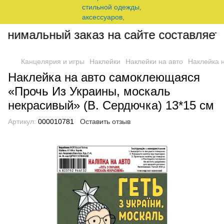
нимальный заказ на сайте составляет 2
Канцелярия и игры
Наклейки
Наклейки на авто
Наклейка 
Наклейка на авто самоклеющаяся
«Прочь Из Украины, москаль
некрасивый» (В. Сердючка) 13*15 см
Артикул:
000010781
Оставить отзыв