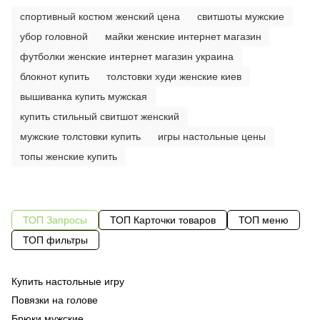
спортивный костюм женский цена
свитшоты мужские
убор головной
майки женские интернет магазин
футболки женские интернет магазин украина
блокнот купить
толстовки худи женские киев
вышиванка купить мужская
купить стильный свитшот женский
мужские толстовки купить
игры настольные цены
топы женские купить
ТОП Запросы
ТОП Карточки товаров
ТОП меню
ТОП фильтры
Купить настольные игру
Ск
Од
те
Повязки на голове
Фл
Од
че
Брюки мужские
Од
ху