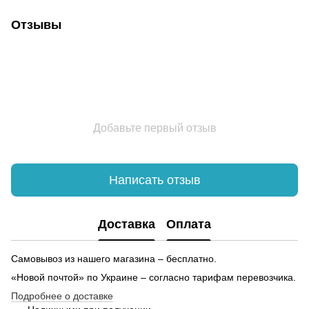
Купить лонгсливы женские
На
же
Отзывы
Унисекс худи
Же
Шорты купить мужские
Ру
Сувенирные магниты
Же
Повязки на голове
Бл
Блокнот купить
Поясная сумка купить в украине
Добавьте первый отзыв
Настольной игры
Обложка на документы харьков
Куртки женские онлайн
Бл
Написать отзыв
Цены на наручные часы
Купить брелок в интернет магазине
Доставка
Оплата
Юбки женские
Самовывоз из нашего магазина – бесплатно.
«Новой почтой» по Украине – согласно тарифам перевозчика.
Подробнее о доставке