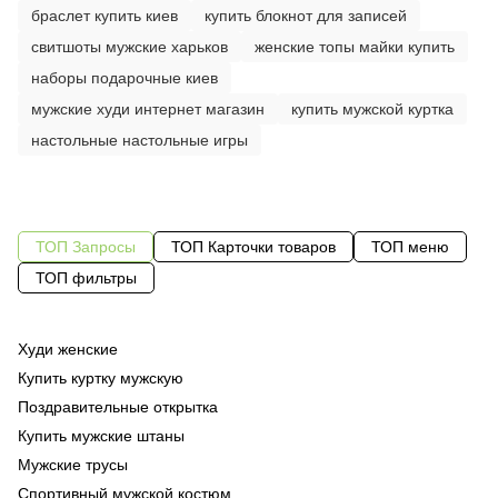
браслет купить киев
купить блокнот для записей
свитшоты мужские харьков
женские топы майки купить
наборы подарочные киев
мужские худи интернет магазин
купить мужской куртка
настольные настольные игры
ТОП Запросы
ТОП Карточки товаров
ТОП меню
ТОП фильтры
Худи женские
Зн
Од
бл
Купить куртку мужскую
По
Од
фу
Поздравительные открытка
Пе
Од
ку
Купить мужские штаны
Су
бе
Мужские трусы
Бл
Ка
фу
Спортивный мужской костюм
По
бе