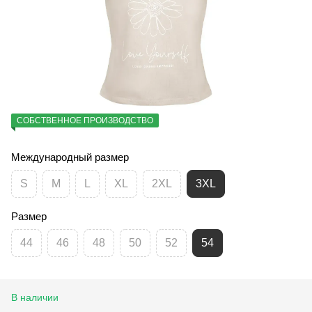
СОБСТВЕННОЕ ПРОИЗВОДСТВО
Международный размер
S
M
L
XL
2XL
3XL
Размер
44
46
48
50
52
54
В наличии