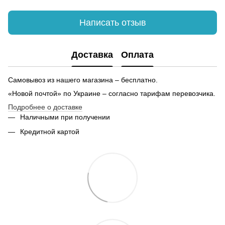
Платье купить
Трусы мужские купить в украине
Бр
Написать отзыв
Купить нижнее мужское белье в украине
Су
Купить мужские шорты киев
Кружка керамическая оптом
Доставка
Оплата
Заказать лосины
Купить поздравительные открытки
Бл
Самовывоз из нашего магазина – бесплатно.
«Новой почтой» по Украине – согласно тарифам перевозчика.
Подробнее о доставке
Наличными при получении
Кредитной картой