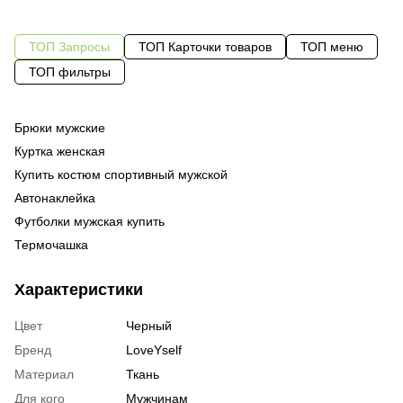
ТОП Запросы
ТОП Карточки товаров
ТОП меню
ТОП фильтры
Брюки мужские
Бл
Од
же
Куртка женская
Од
фу
Купить костюм спортивный мужской
За
Од
sk
Автонаклейка
Су
че
Футболки мужская купить
Ка
бе
Термочашка
По
ку
Поясна сумка купить
Де
Те
шо
Характеристики
Цены настольные игры
су
Кружка металлическая купить
Ху
ку
Цвет
Черный
Магазин мужских толстовок
На
су
Бренд
LoveYself
Купить флаги в интернет магазине
же
Материал
Ткань
Купить худи унисекс
Ху
му
Для кого
Мужчинам