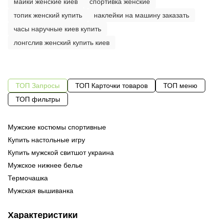
майки женские киев
спортивка женские
топик женский купить
наклейки на машину заказать
часы наручные киев купить
лонгслив женский купить киев
ТОП Запросы
ТОП Карточки товаров
ТОП меню
ТОП фильтры
Мужские костюмы спортивные
Зн
Од
че
Купить настольные игру
Од
му
Купить мужской свитшот украина
Од
об
Мужское нижнее белье
Су
48
Термочашка
Ка
сп
Мужская вышиванка
Ру
По
фу
Купить шапку женскую в интернет магазине
Ма
Те
ку
Характеристики
Толстовка мужская купить харьков
си