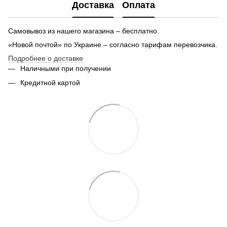
Доставка
Оплата
Магниты сувениры
Часы наручные цены
Об
Самовывоз из нашего магазина – бесплатно.
Поздравительные открытки
По
«Новой почтой» по Украине – согласно тарифам перевозчика.
Заказать мужские штаны
Подробнее о доставке
Лонгслив для девушек
Же
Наличными при получении
Куртку мужскую купить в киеве
Кредитной картой
Мужские футболки в киеве
Вышиванка женская киев купить
Свитшоты женские интернет магазин
Су
Купить кулоны подвески
Мужские трусы цены