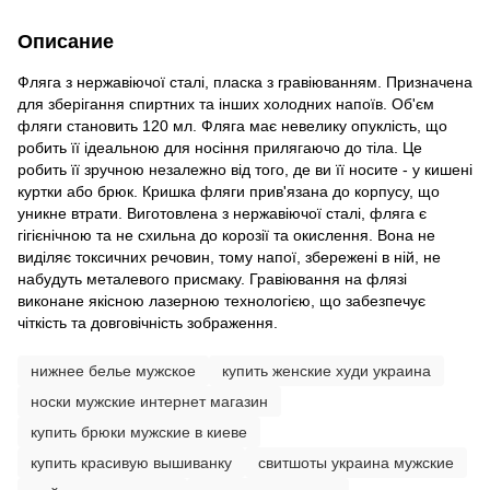
Описание
Фляга з нержавіючої сталі, пласка з гравіюванням. Призначена
для зберігання спиртних та інших холодних напоїв. Об'єм
фляги становить 120 мл. Фляга має невелику опуклість, що
робить її ідеальною для носіння прилягаючо до тіла. Це
робить її зручною незалежно від того, де ви її носите - у кишені
куртки або брюк. Кришка фляги прив'язана до корпусу, що
уникне втрати. Виготовлена з нержавіючої сталі, фляга є
гігієнічною та не схильна до корозії та окислення. Вона не
виділяє токсичних речовин, тому напої, збережені в ній, не
набудуть металевого присмаку. Гравіювання на флязі
виконане якісною лазерною технологією, що забезпечує
чіткість та довговічність зображення.
нижнее белье мужское
купить женские худи украина
носки мужские интернет магазин
купить брюки мужские в киеве
купить красивую вышиванку
свитшоты украина мужские