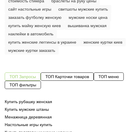
стоимость стикера
браслеты на руку цены
сайт настольные игры
свитшоты мужские купить
заказать футболку женскую
мужские носки цена
купить майку женскую киев
вышиванка мужская
наклейки в автомобиль
купить женские леггинсы в украине
женские куртки киев
мужские куртки заказать
ТОП Запросы
ТОП Карточки товаров
ТОП меню
ТОП фильтры
Купить рубашку женская
За
Од
ку
Купить мужские штаны
Бл
Од
шо
Менажница деревянная
Са
Од
му
Настольные игры купить
Су
су