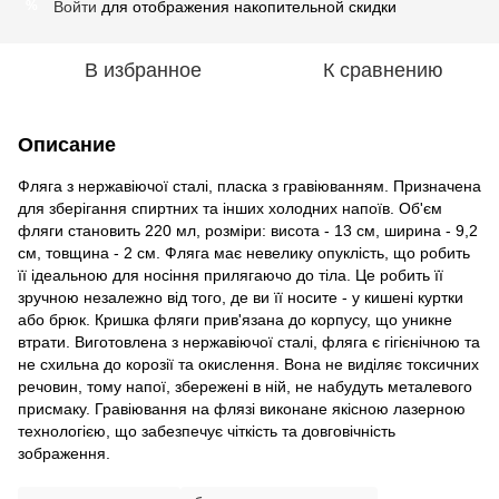
Войти
для отображения накопительной скидки
%
В избранное
К сравнению
Описание
Фляга з нержавіючої сталі, пласка з гравіюванням. Призначена
для зберігання спиртних та інших холодних напоїв. Об'єм
фляги становить 220 мл, розміри: висота - 13 см, ширина - 9,2
см, товщина - 2 см. Фляга має невелику опуклість, що робить
її ідеальною для носіння прилягаючо до тіла. Це робить її
зручною незалежно від того, де ви її носите - у кишені куртки
або брюк. Кришка фляги прив'язана до корпусу, що уникне
втрати. Виготовлена з нержавіючої сталі, фляга є гігієнічною та
не схильна до корозії та окислення. Вона не виділяє токсичних
речовин, тому напої, збережені в ній, не набудуть металевого
присмаку. Гравіювання на флязі виконане якісною лазерною
технологією, що забезпечує чіткість та довговічність
зображення.