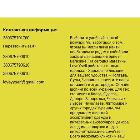
Контактная информация
380675701760
Выберите удобный способ
покупки. Мы заботимся о том,
Перезвонить вам?
чтобы вы могли легко найти
необходимое рядом с собой или
заказать в нашем интернет-
380675790610
магазине. На сегодня магазины
380675790610
LoveYself работают в таких
городах: - Харьков - 5 локаций
380675790610
для вашего удобства. - Полтава,
Сумы, Чернигов - посетите наши
loveyyself@gmail.com
магазины в этих городах. Онлайн-
шопинг по всей Украине. Для тех,
кто живет в Киеве, Одессе,
Днепре, Запорожье, Черкассах,
Львове, Николаеве, Житомире и
других городах Украины, мы
предлагаем широкий
ассортимент одежды и
интересных аксессуаров, декора
для дома, подарков и т.д. в
интернет-магазине LoveYself.
Всего несколько кликов - и ваш