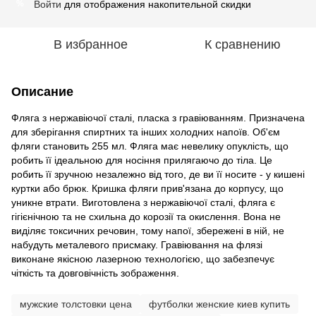
Войти
для отображения накопительной скидки
%
В избранное
К сравнению
Описание
Фляга з нержавіючої сталі, пласка з гравіюванням. Призначена
для зберігання спиртних та інших холодних напоїв. Об'єм
фляги становить 255 мл. Фляга має невелику опуклість, що
робить її ідеальною для носіння прилягаючо до тіла. Це
робить її зручною незалежно від того, де ви її носите - у кишені
куртки або брюк. Кришка фляги прив'язана до корпусу, що
уникне втрати. Виготовлена з нержавіючої сталі, фляга є
гігієнічною та не схильна до корозії та окислення. Вона не
виділяє токсичних речовин, тому напої, збережені в ній, не
набудуть металевого присмаку. Гравіювання на флязі
виконане якісною лазерною технологією, що забезпечує
чіткість та довговічність зображення.
мужские толстовки цена
футболки женские киев купить