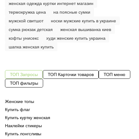
женская одежда куртки интернет магазин
термокружка цена
на поясные сумки
мужской свитшот
носки мужские купить в украине
сумка рюкзак детская
женская вышиванка киев
кофты унисекс
худи женские купить украина
шапка женская купить
ТОП Запросы
ТОП Карточки товаров
ТОП меню
ТОП фильтры
Женские топы
Од
же
Купить флаг
Пл
Од
ра
Купить куртку женская
Од
ск
Наклейки стикеры
Су
шо
Купить лонгсливы
Ка
си