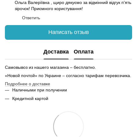
Купить толстовку женскую в украине
Эк
ку
Ольга Валеріївна , щиро дякуємо за відмінний відгук п'ять
зірочок! Приємного користування!
Сумка рюкзак детская
Ав
че
Носки для парня
На
Ответить
Наручные часы купить
На
Написать отзыв
Майки женские стильные
Купить сувенирные магниты оптом
Купить лонгслив мужской в украине
Де
Доставка
Оплата
Поздравительная открытка
Ху
Купить футболку унисекс
Самовывоз из нашего магазина – бесплатно.
Купить футболку мужскую
«Новой почтой» по Украине – согласно тарифам перевозчика.
Мужские трусы купить в украине
Ку
Подробнее о доставке
Магазин браслетов киев
Наличными при получении
Вышиванка купить мужская
Кредитной картой
Наклейки на купить