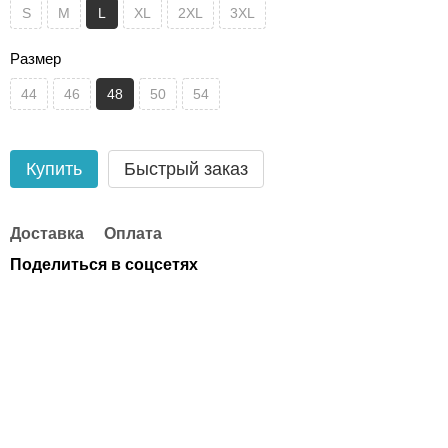
S
M
L
XL
2XL
3XL
Размер
44
46
48
50
54
Купить
Быстрый заказ
Доставка
Оплата
Поделиться в соцсетях