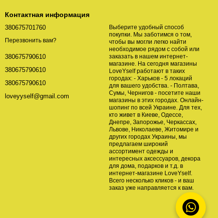
Контактная информация
380675701760
Выберите удобный способ
покупки. Мы заботимся о том,
Перезвонить вам?
чтобы вы могли легко найти
необходимое рядом с собой или
заказать в нашем интернет-
380675790610
магазине. На сегодня магазины
380675790610
LoveYself работают в таких
городах: - Харьков - 5 локаций
380675790610
для вашего удобства. - Полтава,
Сумы, Чернигов - посетите наши
loveyyself@gmail.com
магазины в этих городах. Онлайн-
шопинг по всей Украине. Для тех,
кто живет в Киеве, Одессе,
Днепре, Запорожье, Черкассах,
Львове, Николаеве, Житомире и
других городах Украины, мы
предлагаем широкий
ассортимент одежды и
интересных аксессуаров, декора
для дома, подарков и т.д. в
интернет-магазине LoveYself.
Всего несколько кликов - и ваш
заказ уже направляется к вам.