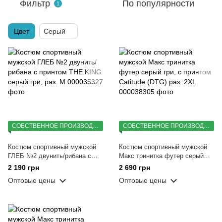
Фильтр
По популярности
1
Цвет
Серый
СОБСТВЕННОЕ ПРОИЗВОДСТВО
СОБСТВЕННОЕ ПРОИЗВОДСТВО
Костюм спортивный мужской
Костюм спортивный мужской
ГЛЕБ №2 двунить/рибана с
Макс тринитка футер серый
принтом THE KING серый гри,
гри, с принтом Catitude (DTG)
2 190 грн
2 690 грн
раз. M
раз. 2XL
Оптовые цены
Оптовые цены