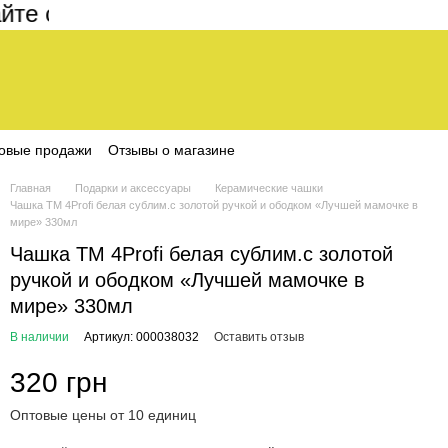
 составляет 200 грн
овые продажи
Отзывы о магазине
Главная
Подарки и аксессуары
Керамические чашки
Чашка ТМ 4Profi белая сублим.с золотой ручкой и ободком «Лучшей мамочке в
мире» 330мл
Чашка ТМ 4Profi белая сублим.с золотой
ручкой и ободком «Лучшей мамочке в
мире» 330мл
В наличии
Артикул: 000038032
Оставить отзыв
320 грн
Оптовые цены от 10 единиц