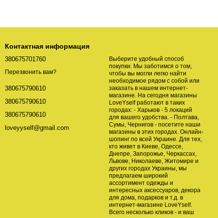
Контактная информация
380675701760
Выберите удобный способ
покупки. Мы заботимся о том,
Перезвонить вам?
чтобы вы могли легко найти
необходимое рядом с собой или
заказать в нашем интернет-
380675790610
магазине. На сегодня магазины
380675790610
LoveYself работают в таких
городах: - Харьков - 5 локаций
380675790610
для вашего удобства. - Полтава,
Сумы, Чернигов - посетите наши
loveyyself@gmail.com
магазины в этих городах. Онлайн-
шопинг по всей Украине. Для тех,
кто живет в Киеве, Одессе,
Днепре, Запорожье, Черкассах,
Львове, Николаеве, Житомире и
других городах Украины, мы
предлагаем широкий
ассортимент одежды и
интересных аксессуаров, декора
для дома, подарков и т.д. в
интернет-магазине LoveYself.
Всего несколько кликов - и ваш