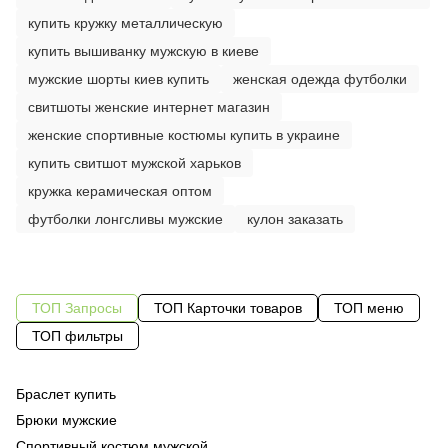
купить кружку металлическую
купить вышиванку мужскую в киеве
мужские шорты киев купить
женская одежда футболки
свитшоты женские интернет магазин
женские спортивные костюмы купить в украине
купить свитшот мужской харьков
кружка керамическая оптом
футболки лонгсливы мужские
кулон заказать
ТОП Запросы
ТОП Карточки товаров
ТОП меню
ТОП фильтры
Браслет купить
Об
Од
фу
Брюки мужские
Од
бл
Спортивный костюм мужской
Су
Од
му