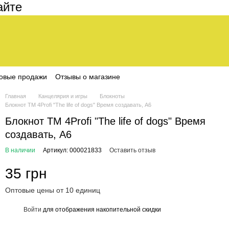
е составляет 200 грн
овые продажи
Отзывы о магазине
Главная
Канцелярия и игры
Блокноты
Блокнот TM 4Profi "The life of dogs" Время создавать, А6
Блокнот TM 4Profi "The life of dogs" Время
создавать, А6
В наличии
Артикул: 000021833
Оставить отзыв
35 грн
Оптовые цены от 10 единиц
Войти
для отображения накопительной скидки
%