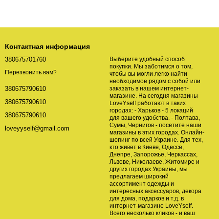
Контактная информация
380675701760
Выберите удобный способ
покупки. Мы заботимся о том,
Перезвонить вам?
чтобы вы могли легко найти
необходимое рядом с собой или
заказать в нашем интернет-
380675790610
магазине. На сегодня магазины
380675790610
LoveYself работают в таких
городах: - Харьков - 5 локаций
380675790610
для вашего удобства. - Полтава,
Сумы, Чернигов - посетите наши
loveyyself@gmail.com
магазины в этих городах. Онлайн-
шопинг по всей Украине. Для тех,
кто живет в Киеве, Одессе,
Днепре, Запорожье, Черкассах,
Львове, Николаеве, Житомире и
других городах Украины, мы
предлагаем широкий
ассортимент одежды и
интересных аксессуаров, декора
для дома, подарков и т.д. в
интернет-магазине LoveYself.
Всего несколько кликов - и ваш