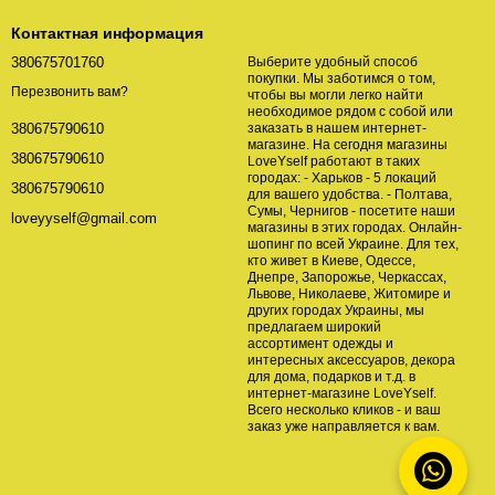
Контактная информация
380675701760
Выберите удобный способ
покупки. Мы заботимся о том,
Перезвонить вам?
чтобы вы могли легко найти
необходимое рядом с собой или
заказать в нашем интернет-
380675790610
магазине. На сегодня магазины
380675790610
LoveYself работают в таких
городах: - Харьков - 5 локаций
380675790610
для вашего удобства. - Полтава,
Сумы, Чернигов - посетите наши
loveyyself@gmail.com
магазины в этих городах. Онлайн-
шопинг по всей Украине. Для тех,
кто живет в Киеве, Одессе,
Днепре, Запорожье, Черкассах,
Львове, Николаеве, Житомире и
других городах Украины, мы
предлагаем широкий
ассортимент одежды и
интересных аксессуаров, декора
для дома, подарков и т.д. в
интернет-магазине LoveYself.
Всего несколько кликов - и ваш
заказ уже направляется к вам.