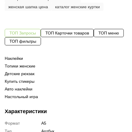
женская шапка цена
каталог женские куртки
ТОП Запросы
ТОП Карточки товаров
ТОП меню
ТОП фильтры
Наклейки
За
Од
об
Топики женские
Од
бе
Детские рюкзак
Од
бе
Купить стикеры
Су
си
Авто наклейки
Ка
ро
Настольный игра
Эк
По
52
Мужские шорты купить
Вы
Те
же
Характеристики
Кулон заказать
во
Куртки женские в интернет магазине
су
Формат
А5
Свитшоты украина женские
ра
Тип
Артбук