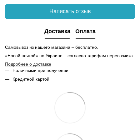
Подарочные наборы киев
Об
Футболки для мужчин купить
Эк
Написать отзыв
Красивые шапки купить
Ча
Купить наручные часы цены
Бр
Доставка
Оплата
Фляга для алкоголя купить
Купить вышиванку для женщины
Самовывоз из нашего магазина – бесплатно.
Спортивный костюм мужской купить
Ко
«Новой почтой» по Украине – согласно тарифам перевозчика.
Купить мужские брюки в интернет магазине
Подробнее о доставке
Юбки купить в интернет магазине
На
Наличными при получении
Кредитной картой