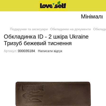
Мінімальн
Подарунки та аксесуари
Обкладинки на документи
Обклади
Обкладинка ID - 2 шкіра Ukraine
Тризуб бежевий тиснення
Артикул:
000035184
Написати відгук