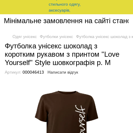
Мінімальне замовлення на сайті станови
Одяг унісекс
Футболки унісекс
Футболка унісекс шоколад з к
Футболка унісекс шоколад з
коротким рукавом з принтом "Love
Yourself" Style шовкографія р. M
Артикул:
000046413
Написати відгук